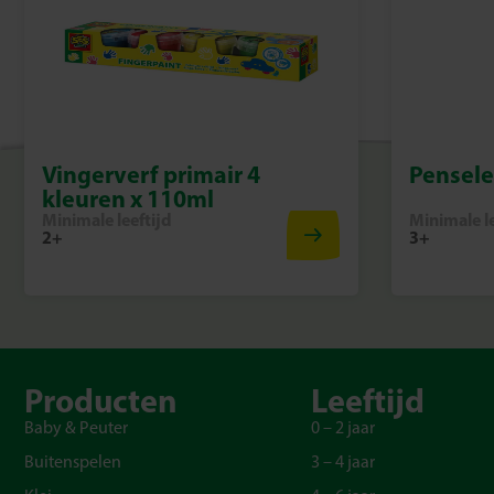
Vingerverf primair 4
Pensele
kleuren x 110ml
Minimale leeftijd
Minimale le
2+
3+
Producten
Leeftijd
Baby & Peuter
0 – 2 jaar
Buitenspelen
3 – 4 jaar