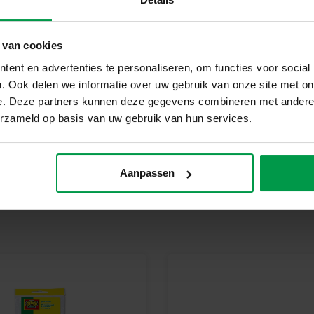
Rub on folie zilver glitter
 van cookies
Rub on folie metallic roze
ent en advertenties te personaliseren, om functies voor social
Rub on folie metallic oranje
. Ook delen we informatie over uw gebruik van onze site met on
e. Deze partners kunnen deze gegevens combineren met andere i
Rub on folie metallic groen
erzameld op basis van uw gebruik van hun services.
Waarom kiezen voor SES Creati
Bij SES Creative vinden we vei
geproduceerd en getest in de f
Aanpassen
veiligheidsnormen. Speelgoed va
kinderen trots kunnen zijn op h
Breng samen de sprookjeswereld