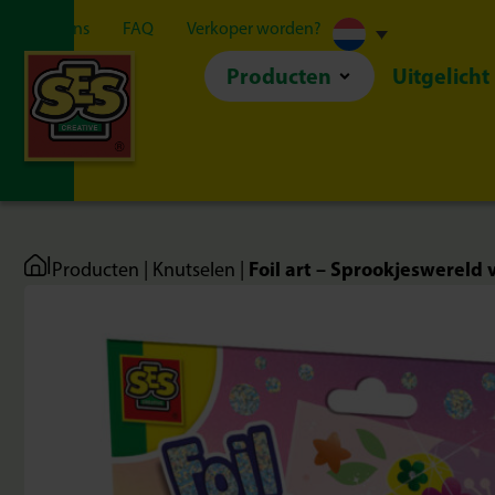
Over ons
FAQ
Verkoper worden?
Producten
Uitgelicht
|
Foil art – Sprookjeswereld 
Producten
|
Knutselen
|