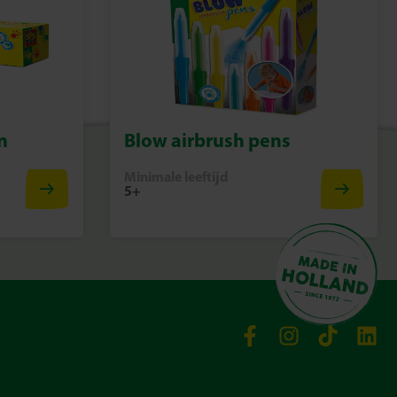
n
Blow airbrush pens
Minimale leeftijd
5+