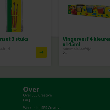
nset 3 stuks
Vingerverf 4 kleure
x145ml
eftijd
Minimale leeftijd
2+
Over
Over SES Creative
FAQ
Werken bij SES Creative