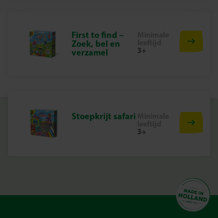
de fabriek in Nederland, volgens de strengste Europese
veiligheidsnormen. Speelgoed van SES Creative zorgt
voor plezier en is erop gericht dat kinderen trots kunnen
First to find –
Minimale
zijn op hun werk, wat de creativiteit en ontwikkeling
leeftijd
Zoek, bel en
3+
verzamel
stimuleert.
Neem de Uitdaging Aan met Finntoss Jr.!
Verzamel je vrienden of familie en start een spannend
spel Fins Kegelen. Met Finntoss Jr. heb je altijd een leuk en
uitdagend spel bij de hand, waar je ook bent!
Stoepkrijt safari
Minimale
leeftijd
3+