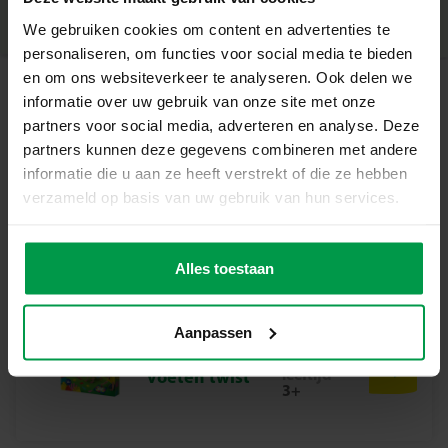
Deel dit product
– Vrolijk geïllustreerde kegels voor extra speelplezier
– Junior versie met eenvoudige puntentelling
We gebruiken cookies om content en advertenties te
– Instructies met invulbare scorelijst
personaliseren, om functies voor social media te bieden
– Handige bewaartas om het spel overal mee naartoe te
en om ons websiteverkeer te analyseren. Ook delen we
nemen
informatie over uw gebruik van onze site met onze
Gerelateerde producten
Wie Bereikt Als Eerste 10 Punten?
partners voor social media, adverteren en analyse. Deze
Finntoss Jr. is een geweldig buitenspel dat kinderen vanaf
partners kunnen deze gegevens combineren met andere
4 jaar uitdaagt om hun precisie en geduld te tonen. Dit
informatie die u aan ze heeft verstrekt of die ze hebben
Bubble kubus
Minimale
spel zorgt voor eindeloos plezier en gezonde competitie,
verzameld op basis van uw gebruik van hun services.
leeftijd
ideaal voor actieve buitenspeeldagen.
5+
Inhoud van de Set
– 6 Houten kegels
Alles toestaan
– 1 Houten werpstok
– Stickers met dierenhoofden en punten
Aanpassen
– Bewaartas van textiel
Handen en
Minimale
– Instructies
leeftijd
voeten twist
Waarom kiezen voor SES Creative?
3+
Bij SES Creative vinden we veiligheid erg belangrijk.
Daarom worden de producten geproduceerd en getest in