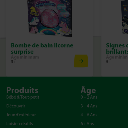
Bombe de bain licorne
Signes 
surprise
brillant
Âge minimum
Âge mini
3+
5+
Produits
Âge
Bébé & Tout-petit
0 – 2 Ans
Découvrir
3 – 4 Ans
Jeux d’extérieur
4 – 6 Ans
Loisirs créatifs
6+ Ans