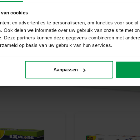
Pourquoi choisir SES Créatif ?
Chez SES Creative, la sécurité e
 van cookies
testés dans notre usine aux Pa
ent en advertenties te personaliseren, om functies voor social
plus strictes. Les jouets SES Cr
. Ook delen we informatie over uw gebruik van onze site met on
leur travail, stimulant ainsi leu
e. Deze partners kunnen deze gegevens combineren met andere i
erzameld op basis van uw gebruik van hun services.
Découvrez la magie dans votre j
Créez et décorez un monde myst
Creative.
Aanpassen