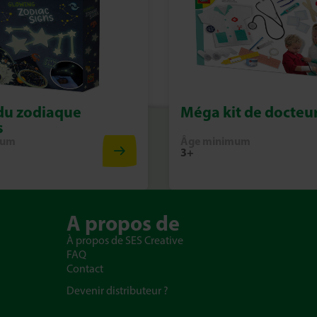
du zodiaque
Méga kit de docteu
s
mum
Âge minimum
3+
A propos de
À propos de SES Creative
FAQ
Contact
Devenir distributeur ?