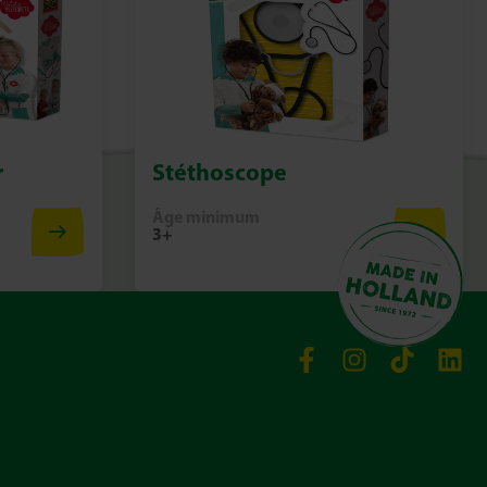
r
Stéthoscope
Âge minimum
3+