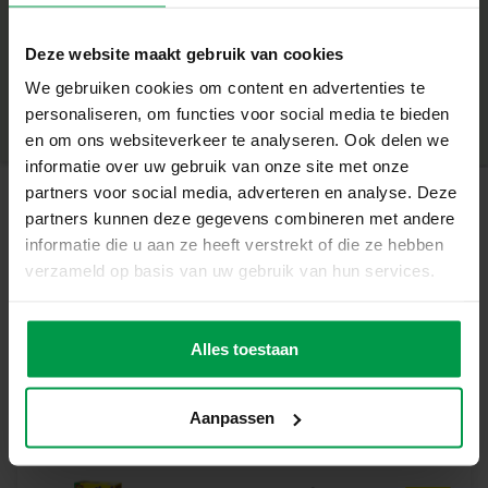
DIY amusante, permettant aux enfants de peindre
+
librement et de développer leur sens des couleurs. Avec
Deze website maakt gebruik van cookies
ce DIY animaux en pierres, les petits créateurs peuvent
Âge minimum
|
5+
donner forme à des personnages rigolos et inventer leurs
Numéro de produit
|
14818
We gebruiken cookies om content en advertenties te
Partager ce produit
propres histoires. Ce jeu artistique peinture pierres
personaliseren, om functies voor social media te bieden
favorise la créativité et encourage les enfants à explorer le
en om ons websiteverkeer te analyseren. Ook delen we
monde des arts manuels tout en s’amusant. Facile à
informatie over uw gebruik van onze site met onze
utiliser, ce kit ne nécessite aucun matériel supplémentaire,
partners voor social media, adverteren en analyse. Deze
permettant aux enfants de commencer immédiatement
partners kunnen deze gegevens combineren met andere
Produits apparentés
leurs créations. Laissez les jeunes artistes exprimer leur
informatie die u aan ze heeft verstrekt of die ze hebben
imagination en personnalisant chaque pierre selon leurs
verzameld op basis van uw gebruik van hun services.
envies. Une idée cadeau idéale pour les passionnés
Set 3 Pinceaux
Âge
d’activités manuelles et les amateurs de peinture qui
minimum
souhaitent expérimenter de nouvelles techniques tout en
Alles toestaan
3+
développant leurs compétences artistiques.
Aanpassen