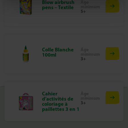
Blow airbrush
Âge
minimum
pens – Textile
5+
Colle Blanche
Âge
minimum
100ml
3+
Cahier
Âge
minimum
d’activités de
3+
coloriage à
paillettes 3 en 1