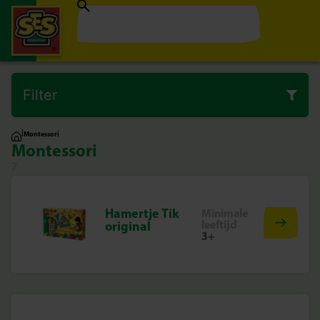
Filter
|
Montessori
Montessori
7
Hamertje Tik
Minimale
leeftijd
original
3+