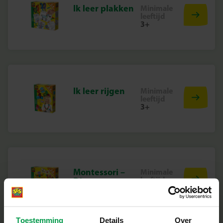
Ik leer plakken
Minimale
leeftijd
3+
Ik leer rijgen
Minimale
leeftijd
3+
Montessori –
Minimale
leeftijd
Dieren vormen
3+
naleggen
Toestemming
Details
Over