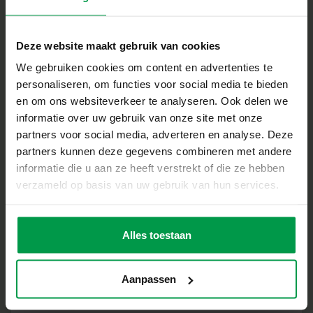
Montessori –
Minimale
Deze website maakt gebruik van cookies
leeftijd
Kleuren en
3+
materialen
We gebruiken cookies om content en advertenties te
sorteren
personaliseren, om functies voor social media te bieden
en om ons websiteverkeer te analyseren. Ook delen we
informatie over uw gebruik van onze site met onze
partners voor social media, adverteren en analyse. Deze
partners kunnen deze gegevens combineren met andere
Montessori –
Minimale
informatie die u aan ze heeft verstrekt of die ze hebben
leeftijd
Vormen
3+
knippen
verzameld op basis van uw gebruik van hun services.
Alles toestaan
Mozaïekbord
Minimale
Aanpassen
leeftijd
compact
3+