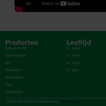
Producten
Leeftijd
Baby & Peuter
0 – 2 jaar
Buitenspelen
3 – 4 jaar
Klei
4 – 6 jaar
Knutselen
6+ jaar
Ontdekken
Slijm
Strijkkralen
DigitalGuys
© 2026 SES Creative | Website door