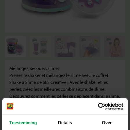
Mélangez, secouez, slimez
Prenez le shaker et mélangez le slime avec le coffret
Shake a Slime de SES Creative ! Avec le shaker et les
perles, créez les meilleures combinaisons de slime.
Découvrez comment les perles se déplacent dans le slime.
Cette variante « Rêve de Licorne » est composée de slime
licorne violet tendance avec des vermicelles licorne.
Jouez dans votre propre monde imaginaire !
Toestemming
Details
Over
Les atouts de ce coffret :