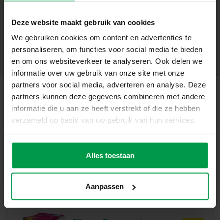
– Avec un gobelet shaker pour mélanger le slime avec les
+
différentes perles et vermicelles
Deze website maakt gebruik van cookies
Âge minimum
|
5+
– Perles et perles aux couleurs joyeuses sur le thème
We gebruiken cookies om content en advertenties te
Numéro de produit
|
15053
« Rêve de Licorne »
Partager ce produit
personaliseren, om functies voor social media te bieden
– Mélangez et décorez le slime avec des perles
en om ons websiteverkeer te analyseren. Ook delen we
– Le slime est sans danger pour les enfants
informatie over uw gebruik van onze site met onze
– Slime prêt à l’emploi sans gluten
partners voor social media, adverteren en analyse. Deze
partners kunnen deze gegevens combineren met andere
Gobelet de slime amusant
Produits apparentés
informatie die u aan ze heeft verstrekt of die ze hebben
Grâce au gobelet shaker spécial, les perles se mélangent
verzameld op basis van uw gebruik van hun services.
parfaitement. Mettez le slime prêt à l’emploi et les perles
dans le gobelet et mélangez ! Avec ce slime licorne, vous
Shake-a-Slime –
Âge
êtes parfaitement dans la tendance.
minimum
Fruitylicious 200
Alles toestaan
5+
g
Contenu du coffret
– Slime violet prêt à l’emploi
Aanpassen
– Gobelet transparent Mix it
– Mélange de perles de 11 couleurs et vermicelles
Pourquoi choisir SES Creative ?