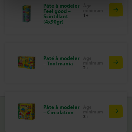
Pâte à modeler
Âge
un anniversaire ou une activité ludique à partager en
minimum
Feel good –
famille !
1+
Scintillant
(4x90gr)
Paté à modeler
Âge
minimum
– Tool mania
2+
Pâte à modeler
Âge
minimum
– Circulation
3+