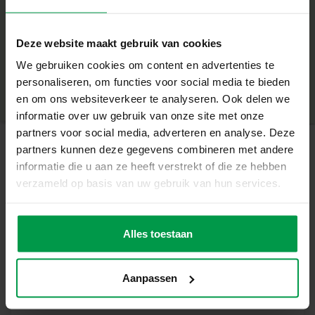
✔ 1 pot de pâte à modeler orange (90 g)
✔ 1 pot de pâte à modeler rose fluo (90 g)
+
Deze website maakt gebruik van cookies
Caractéristiques :
Âge minimum
|
1+
We gebruiken cookies om content en advertenties te
Numéro de produit
|
00512
✔ Végane et sans gluten pour une utilisation en toute
personaliseren, om functies voor social media te bieden
Partager ce produit
sécurité
en om ons websiteverkeer te analyseren. Ook delen we
✔ Extrêmement salée pour dissuader toute ingestion
informatie over uw gebruik van onze site met onze
✔ Texture souple et agréable à manipuler
partners voor social media, adverteren en analyse. Deze
✔ Ne sèche pas pendant le jeu et se nettoie facilement sur
partners kunnen deze gegevens combineren met andere
les textiles
informatie die u aan ze heeft verstrekt of die ze hebben
Produits apparentés
✔ Emballage refermable et pots réutilisables pour une
verzameld op basis van uw gebruik van hun services.
conservation prolongée
Les couleurs vives et joyeuses de cette pâte à modeler
Pâte à modeler
Âge
minimum
– Jaune 115 g
Alles toestaan
encouragent les enfants à développer leur imagination et
3+
leur créativité tout en s’amusant.
Aanpassen
Depuis plus de 50 ans, SES Creative conçoit des jouets sûrs
et créatifs pour accompagner l’apprentissage des enfants.
Cette pâte à modeler est une excellente idée cadeau pour