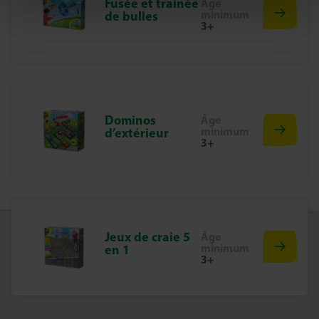
Fusée et trainée
Âge
minimum
de bulles
3+
Dominos
Âge
minimum
d’extérieur
3+
Jeux de craie 5
Âge
minimum
en 1
3+