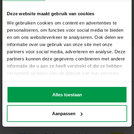
large qui facilite le remplissage. Cette recharge permet
+
plusieurs utilisations et offre un format économique pour
Deze website maakt gebruik van cookies
les familles. Conçue pour les enfants dès 5 ans, elle est
Âge minimum
|
5+
simple à utiliser de manière autonome. Parfaite pour les
We gebruiken cookies om content en advertenties te
Numéro de produit
|
02258
Partager ce produit
activités dans le jardin, au parc ou durant les
personaliseren, om functies voor social media te bieden
anniversaires, elle remplace avantageusement les petits
en om ons websiteverkeer te analyseren. Ook delen we
flacons tout en assurant une bonne performance sur la
informatie over uw gebruik van onze site met onze
durée.
partners voor social media, adverteren en analyse. Deze
partners kunnen deze gegevens combineren met andere
Produits apparentés
informatie die u aan ze heeft verstrekt of die ze hebben
verzameld op basis van uw gebruik van hun services.
Faire des bulles
Âge
minimum
carrées
Alles toestaan
5+
Aanpassen