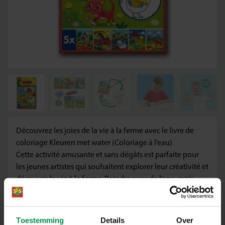
Découvrez les joies de la vie à la ferme avec le livre de
coloriage Kleuren met water (Coloriage à l’eau)
Cette activité amusante et sans dégâts est parfaite pour
les jeunes artistes qui souhaitent explorer leur créativité et
découvrir la vie à la ferme. Peindre avec de l’eau, mais
sans peinture, sans feutres et sans salissures ! Il suffit de
remplir le stylo à eau, de colorier les pages et de voir les
animaux de la ferme apparaître avec l’eau. Où sont la
Toestemming
Details
Over