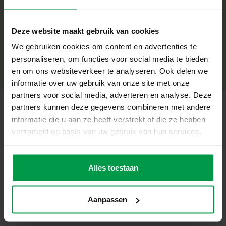
chambre avec quelque chose d’unique et de fait maison.
+
Contenu de l’emballage
Deze website maakt gebruik van cookies
Âge minimum
|
6+
We gebruiken cookies om content en advertenties te
8 formes en bois (papillons et fleurs)
Numéro de produit
|
14039
personaliseren, om functies voor social media te bieden
Partager ce produit
Guirlande lumineuse LED avec 8 ampoules colorées
en om ons websiteverkeer te analyseren. Ook delen we
informatie over uw gebruik van onze site met onze
6 couleurs de peinture
partners voor social media, adverteren en analyse. Deze
Pinceau et colle
partners kunnen deze gegevens combineren met andere
informatie die u aan ze heeft verstrekt of die ze hebben
Produits apparentés
Colle pailletée argentée scintillante
verzameld op basis van uw gebruik van hun services.
180 autocollants diamantés aux couleurs vives
Peinture a doigt
Âge
minimum
méga set 6
Caractéristiques uniques
Alles toestaan
2+
couleurs x 110
mL
Inspiré par la nature, avec des papillons et des fleurs
Aanpassen
Combine le bricolage créatif avec une guirlande
lumineuse atmosphérique