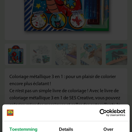
Coloriage métallique 3 en 1 : pour un plaisir de colorier
encore plus éclatant !
Ce n’est pas un simple livre de coloriage ! Avec le livre de
coloriage métallique 3 en 1 de SES Creative, vous pouvez
colorier, créer des mosaïques et coller des autocollants, le
tout dans un seul kit. Utilisez les autocollants métalliques
pour ajouter une touche d’éclat supplémentaire à votre
œuvre d’art. Décorez votre création avec les autocollants
Toestemming
Details
Over