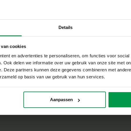
Details
 van cookies
Nieuws
ent en advertenties te personaliseren, om functies voor social
Hieronder vind je het laatste nieuws omtrent SES Creative
. Ook delen we informatie over uw gebruik van onze site met on
e. Deze partners kunnen deze gegevens combineren met andere i
erzameld op basis van uw gebruik van hun services.
Aanpassen