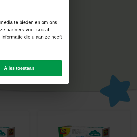
Creative sorgt für Spaß und zielt darauf ab, dass Kinder stolz
s ihre Kreativität und Entwicklung fördert.
benteuer
 media te bieden en om ons
elen mit diesem magischen Holz-Einhorn und nehmen Sie es
ze partners voor social
ndenlangen Spielspaß!
nformatie die u aan ze heeft
Alles toestaan