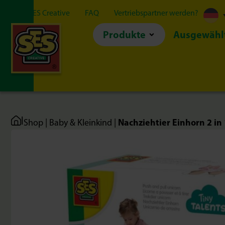
Über SES Creative
FAQ
Vertriebspartner werden?
Produkte
Ausgewähl
|
Nachziehtier Einhorn 2 in 
Shop
|
Baby & Kleinkind
|