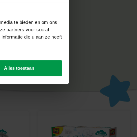
zeug von SES Creative sorgt für Spaß und soll Kindern ein
 vermitteln, was ihre Kreativität und Entwicklung fördert.
ckuck!
 media te bieden en om ons
scheltier” schenken Sie Ihrem Kind einen weichen Freund,
ze partners voor social
. Perfekt für die Kleinsten, die interaktives Spielen und
nformatie die u aan ze heeft
es aus und entdecken Sie, wie viel Spaß es macht, mit diesem
ielen!
Alles toestaan