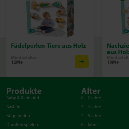
Fädelperlen-Tiere aus Holz
Nachzie
aus Hol
Mindestalter
Mindestalt
12M+
18M+
Produkte
Alter
Baby & Kleinkind
0 – 2 Jahre
Basteln
3 – 4 Jahre
Bügelperlen
4 – 6 Jahre
Draußen spielen
6+ Jahre