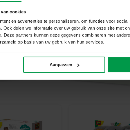
hergestellt und getestet. Spiel
 van cookies
Gefühl der Stolz auf ihre Arbeit
Entdecken Sie den Spaß am Ku
ent en advertenties te personaliseren, om functies voor social
Mit dem „Donkey – Peekaboo-Ku
. Ook delen we informatie over uw gebruik van onze site met on
der für endlosen Spielspaß sorgt
e. Deze partners kunnen deze gegevens combineren met andere i
Kuscheln lieben. Probieren Sie 
erzameld op basis van uw gebruik van hun services.
niedlichen Esel Peekaboo zu sp
Aanpassen