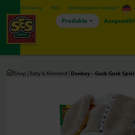
Über SES Creative
FAQ
Vertriebspartner werden?
Produkte
Ausgewähl
|
Donkey – Guck Guck Spiel
Shop
|
Baby & Kleinkind
|