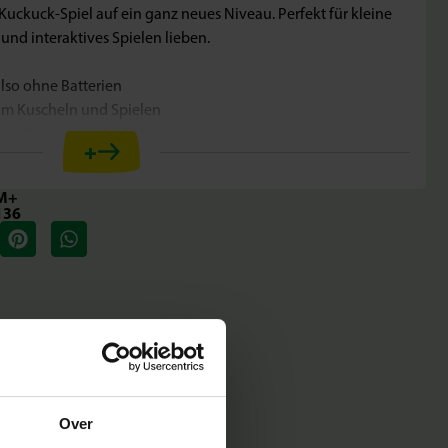
 Kuckuck-Spiel auf ein ganz neues Niveau. Perfekt für kleine
 und interaktives Spielen lieben.
also ohne Batterien
zum Kuscheln und Spielen
und die sensorische Entwicklung
+
onaten
 Kinder
M+
136
 wenn man ihm in den Fuß drückt. Diese einfache, aber clevere
l noch lustiger und fördert die Interaktion zwischen Eltern
us superweichem Stoff gefertigt, der sich perfekt zum Kuscheln
er Esel ohne Batterien, sodass der Spaß nie aufhört. Das
r lustig, sondern auch umweltfreundlich und nachhaltig.
den Ohren
en Wert auf Sicherheit. Deshalb werden die Produkte in der
Over
h den strengsten europäischen Sicherheitsstandards