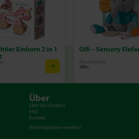
htier Einhorn 2 in 1
Olfi – Sensory Elefa
z
er
Mindestalter
3M+
Über
Über SES Creative
FAQ
Kontakt
Vertriebspartner werden?