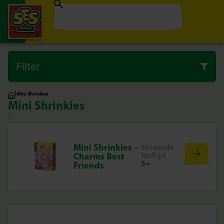
Filter
|
Mini Shrinkies
Mini Shrinkies
6
Mini Shrinkies –
Minimale
leeftijd
Charms Best
5+
Friends