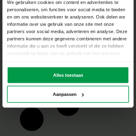
We gebruiken cookies om content en advertenties te
personaliseren, om functies voor social media te bieden
Mini Shrinkies –
Minimale
en om ons websiteverkeer te analyseren. Ook delen we
leeftijd
Charms Lovely
informatie over uw gebruik van onze site met onze
5+
Ocean
partners voor social media, adverteren en analyse. Deze
partners kunnen deze gegevens combineren met andere
informatie die u aan ze heeft verstrekt of die ze hebben
verzameld op basis van uw gebruik van hun services.
Mini Shrinkies –
Minimale
leeftijd
Charms Unicorn
Alles toestaan
5+
Sweeties
Aanpassen