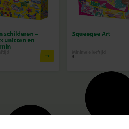
n schilderen –
Squeegee Art
x unicorn en
rmin
ftijd
Minimale leeftijd
5+