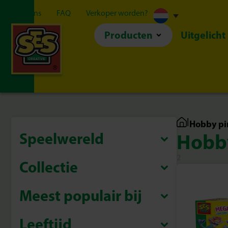
Over ons
FAQ
Verkoper worden?
Producten
Uitgelicht
|
Hobby pi
Speelwereld
Hobb
2
Collectie
Meest populair bij
Leeftijd