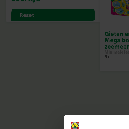
Reset
Gieten e
Mega bo
zeemee
Minimale lee
5+