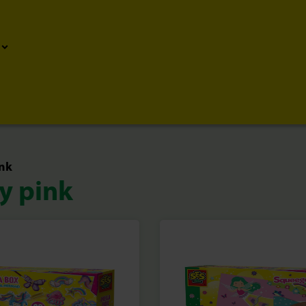
nk
y pink