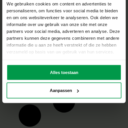
We gebruiken cookies om content en advertenties te
personaliseren, om functies voor social media te bieden
Bluey –
Minimale
en om ons websiteverkeer te analyseren. Ook delen we
leeftijd
Vingerprint verf
2+
informatie over uw gebruik van onze site met onze
creaties mega
set
partners voor social media, adverteren en analyse. Deze
partners kunnen deze gegevens combineren met andere
informatie die u aan ze heeft verstrekt of die ze hebben
verzameld op basis van uw gebruik van hun services.
Bluey – Vormen
Minimale
leeftijd
plakken
Alles toestaan
2+
Aanpassen