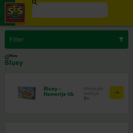
Filter
|
Bluey
Bluey
6
Bluey –
Minimale
leeftijd
Hamertje tik
3+