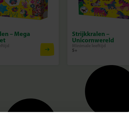
alen – Mega
Strijkkralen –
et
Unicornwereld
ftijd
Minimale leeftijd
5+