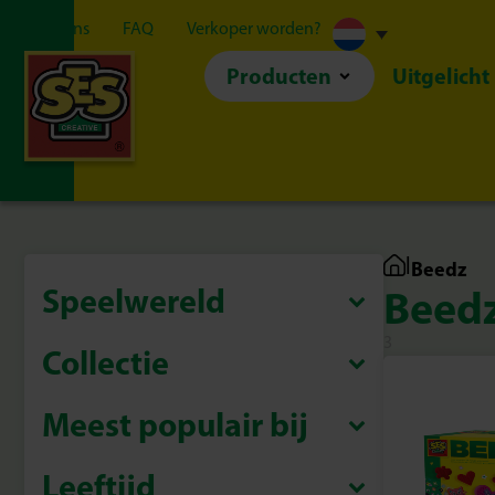
Over ons
FAQ
Verkoper worden?
Producten
Uitgelicht
|
Beedz
Speelwereld
Beed
3
Collectie
Meest populair bij
Leeftijd