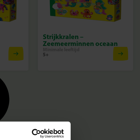
Strijkkralen –
Zeemeerminnen oceaan
Minimale leeftijd
5+