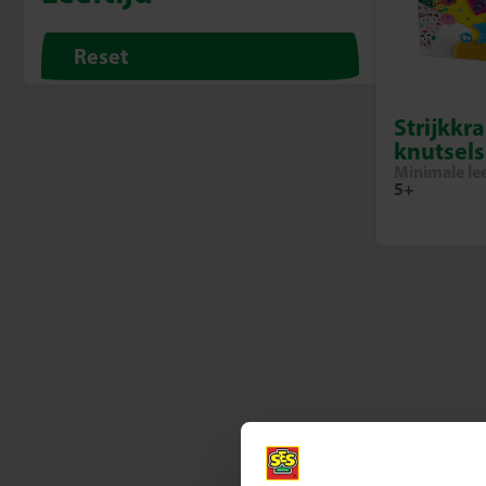
Reset
Strijkkr
knutsels
Minimale lee
5+