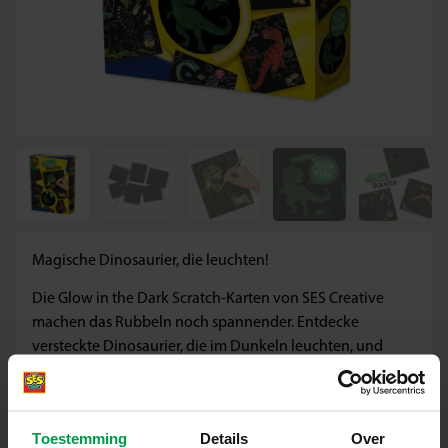
Magische Dinosaurier, die leuchten!
Die Glow in the Dark Scratch-Karten von SES Creative
machen das Rubbeln noch spannender. Entdecke
versteckte Dinosaurier, die im Dunkeln leuchten, und
erwecke deine Kunstwerke zum Leben.
Inhalt der Verpackung
Toestemming
Details
Over
6 Rubbelkarten mit Glow-in-the-Dark-Effekt