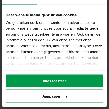
Rubbelstift
+
Deze website maakt gebruik van cookies
Einzigartige Eigenschaften
Mindestalter
|
3+
We gebruiken cookies om content en advertenties te
Produktnummer
|
14285
Glow-in-the-Dark-Effekt für magische Ergebnisse
personaliseren, om functies voor social media te bieden
Teilen Sie dieses Produkt
en om ons websiteverkeer te analyseren. Ook delen we
Fördert Kreativität und Feinmotorik
informatie over uw gebruik van onze site met onze
partners voor social media, adverteren en analyse. Deze
Einfach und macht Spaß
partners kunnen deze gegevens combineren met andere
Geeignet ab 3 Jahren
informatie die u aan ze heeft verstrekt of die ze hebben
Ähnliche Produkte
verzameld op basis van uw gebruik van hun services.
Zeige deine Kreativität
Kratze die schwarze Schicht weg und entdecke
Plakatfarbe
Mindestalte
überraschende Dino-Illustrationen. Perfekt für Solo-
r
Glitzer (6x45ml)
Alles toestaan
Kreationen oder gemeinsam mit Freunden.
3+
Leg noch heute los!
Aanpassen
Erschaffe deine eigene Glow-in-the-Dark-Dinosaurierwelt
und genieße stundenlangen Bastelspaß.