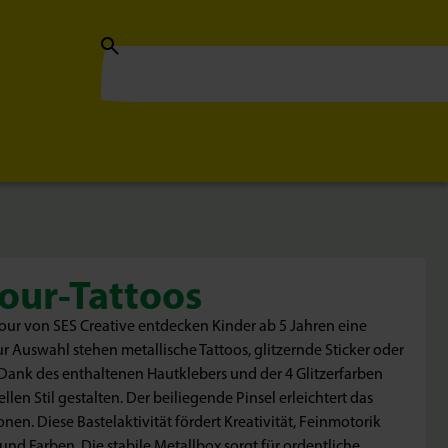
our-Tattoos
our von SES Creative entdecken Kinder ab 5 Jahren eine
 Zur Auswahl stehen metallische Tattoos, glitzernde Sticker oder
Dank des enthaltenen Hautklebers und der 4 Glitzerfarben
len Stil gestalten. Der beiliegende Pinsel erleichtert das
nen. Diese Bastelaktivität fördert Kreativität, Feinmotorik
d Farben. Die stabile Metallbox sorgt für ordentliche