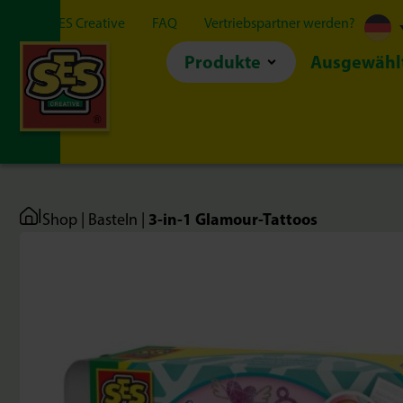
Über SES Creative
FAQ
Vertriebspartner werden?
Produkte
Ausgewähl
|
3-in-1 Glamour-Tattoos
Shop
|
Basteln
|