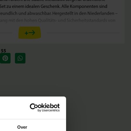
et zu einem idealen Geschenk. Alle Komponenten sind
reundlich und abwaschbar. Hergestellt in den Niederlanden –
ang mit den hohen Qualitäts- und Sicherheitsstandards von
+
155
Over