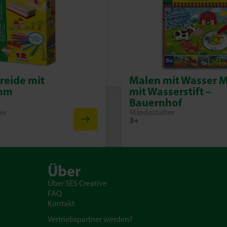
reide mit
Malen mit Wasser 
mm
mit Wasserstift –
Bauernhof
er
Mindestalter
3+
Über
Über SES Creative
FAQ
Kontakt
Vertriebspartner werden?