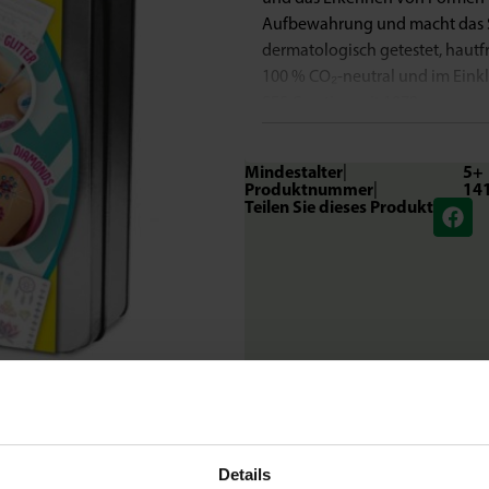
Aufbewahrung und macht das S
dermatologisch getestet, hautf
100 % CO₂-neutral und im Einkl
SES Creative seit 1972.
Mindestalter
|
5+
Produktnummer
|
14
Teilen Sie dieses Produkt
Details