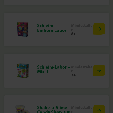
Schleim-
Mindestalte
r
Einhorn Labor
8+
Schleim-Labor –
Mindestalte
r
Mix it
3+
Shake-a-Slime –
Mindestalte
r
Candy Shop 200