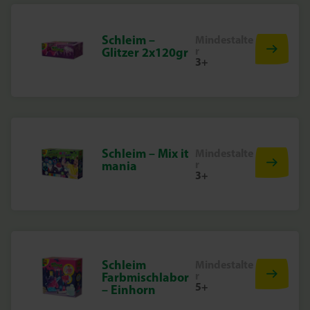
Schleim –
Mindestalte
r
Glitzer 2x120gr
3+
Schleim – Mix it
Mindestalte
r
mania
3+
Schleim
Mindestalte
r
Farbmischlabor
5+
– Einhorn