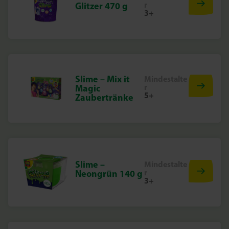
r
Glitzer 470 g
3+
Slime – Mix it
Mindestalte
r
Magic
5+
Zaubertränke
Slime –
Mindestalte
r
Neongrün 140 g
3+