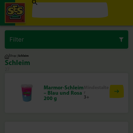
Filter
|
Shop
|
Schleim
Schleim
27
Marmor-Schleim
Mindestalte
r
– Blau und Rosa
3+
200 g