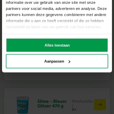
informatie over uw gebruik van onze site met onze
partners voor social media, adverteren en analyse. Deze
partners kunnen deze gegevens combineren met andere
Shake-a-Slime –
Mindestalte
r
informatie die u aan ze heeft verstrekt of die ze hebben
Unicorn Dreams
200 g
verzameld op basis van uw gebruik van hun services.
Alles toestaan
Slime – Blauer
Mindestalte
Aanpassen
r
Glitzer 140 g
3+
Slime – Blauer
Mindestalte
r
Glitzer 470 g
3+