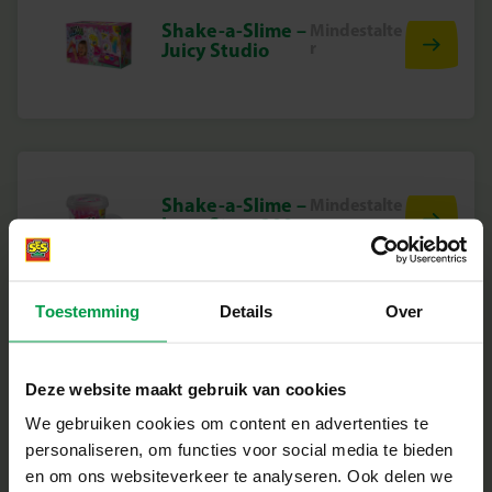
Shake-a-Slime –
Mindestalte
r
Juicy Studio
Shake-a-Slime –
Mindestalte
r
Love Story 200
g
Toestemming
Details
Over
Shake-a-Slime –
Mindestalte
Deze website maakt gebruik van cookies
r
Party Animals
200 g
We gebruiken cookies om content en advertenties te
personaliseren, om functies voor social media te bieden
en om ons websiteverkeer te analyseren. Ook delen we