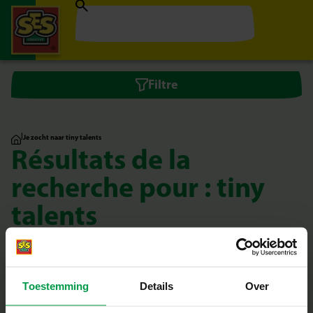
Filtre
|
Je zocht naar tiny talents
Résultats de la
recherche pour : tiny
talents
3
Âge
minimum
Toestemming
Details
Over