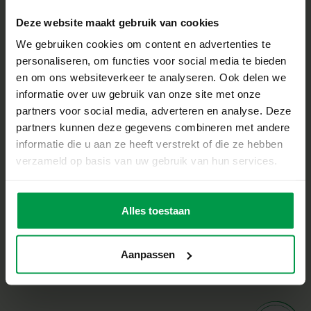
Deze website maakt gebruik van cookies
We gebruiken cookies om content en advertenties te
Poissons à
Âge
personaliseren, om functies voor social media te bieden
minimum
couleurs
en om ons websiteverkeer te analyseren. Ook delen we
10M+
changeantes
pour le bain
informatie over uw gebruik van onze site met onze
partners voor social media, adverteren en analyse. Deze
partners kunnen deze gegevens combineren met andere
informatie die u aan ze heeft verstrekt of die ze hebben
verzameld op basis van uw gebruik van hun services.
Personnages de
Âge
minimum
contes de fées
12M+
pour le bain
Alles toestaan
Aanpassen