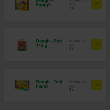
Dough –
Minimum
age
Puppy’s
3+
Dough – Red
Minimum
age
115 g
3+
Dough – Tool
Minimum
age
mania
2+