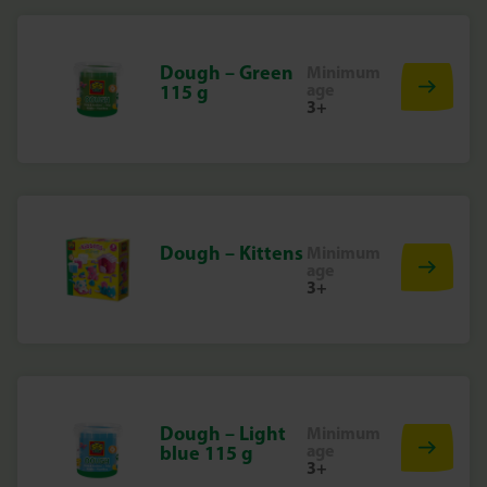
Dough – Green
Minimum
age
115 g
3+
Dough – Kittens
Minimum
age
3+
Dough – Light
Minimum
age
blue 115 g
3+