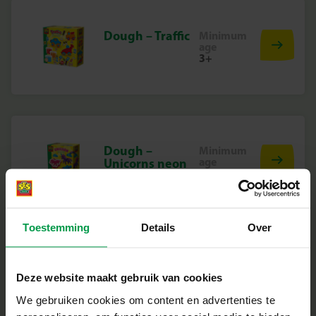
Dough – Traffic
Minimum
age
3+
Dough –
Minimum
age
Unicorns neon
3+
glitter
Toestemming
Details
Over
Dough – Yellow
Minimum
Deze website maakt gebruik van cookies
age
115 g
3+
We gebruiken cookies om content en advertenties te