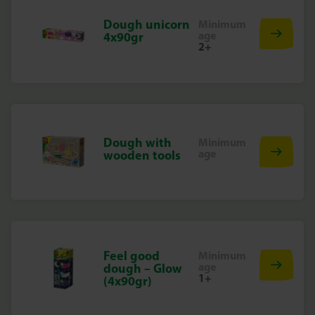
Dough unicorn
Minimum
age
4x90gr
2+
Dough with
Minimum
age
wooden tools
Feel good
Minimum
age
dough – Glow
1+
(4x90gr)