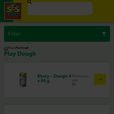
Filter
|
Shop
|
Play Dough
Play Dough
32
Bluey – Dough 4
Minimum
age
x 90 g
3+