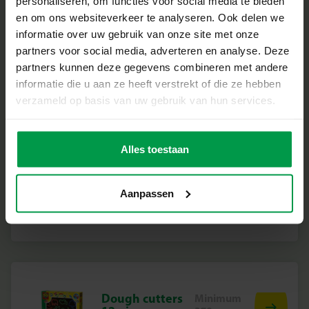
personaliseren, om functies voor social media te bieden
en om ons websiteverkeer te analyseren. Ook delen we
informatie over uw gebruik van onze site met onze
partners voor social media, adverteren en analyse. Deze
partners kunnen deze gegevens combineren met andere
Dough 4x90gr
Minimum
age
informatie die u aan ze heeft verstrekt of die ze hebben
2+
verzameld op basis van uw gebruik van hun services.
Alles toestaan
Dough cutters –
Minimum
Aanpassen
age
Dinos
2+
Dough cutters
Minimum