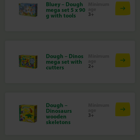
Bluey – Dough
Minimum
age
mega set 5 x 90
3+
g with tools
Dough – Dinos
Minimum
age
mega set with
2+
cutters
Dough –
Minimum
age
Dinosaurs
3+
wooden
skeletons