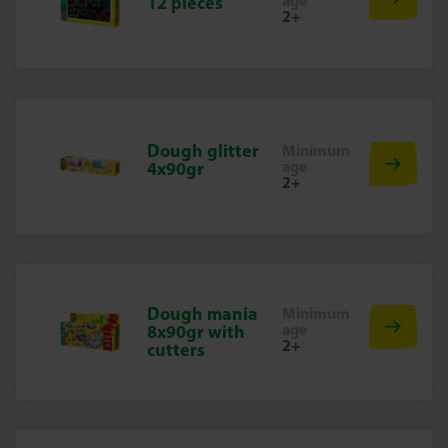
age
12 pieces
2+
Dough glitter
Minimum
age
4x90gr
2+
Dough mania
Minimum
age
8x90gr with
2+
cutters