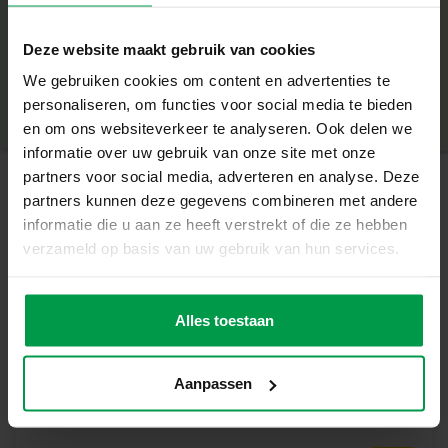
sicheres, spaßiges Bastelerlebnis. Das künstlerische Spiel
+
ist von hoher Qualität, sicher und entspricht den
Deze website maakt gebruik van cookies
Erwartungen der Eltern. Eine wunderbare Geschenkidee
Mindestalter
|
5+
für Geburtstage oder Feste – ideal für Kinder, die die
Produktnummer
|
09341
We gebruiken cookies om content en advertenties te
Teilen Sie dieses Produkt
magische Welt von Harry Potter lieben.
personaliseren, om functies voor social media te bieden
en om ons websiteverkeer te analyseren. Ook delen we
informatie over uw gebruik van onze site met onze
partners voor social media, adverteren en analyse. Deze
partners kunnen deze gegevens combineren met andere
Ähnliche Produkte
informatie die u aan ze heeft verstrekt of die ze hebben
verzameld op basis van uw gebruik van hun services.
Plakatfarbe
Mindestalte
r
Trendy (6x45ml)
Alles toestaan
3+
Aanpassen