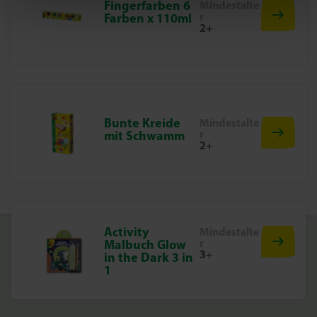
Fingerfarben 6
Mindestalte
r
Farben x 110ml
2+
Bunte Kreide
Mindestalte
r
mit Schwamm
2+
Activity
Mindestalte
r
Malbuch Glow
3+
in the Dark 3 in
1