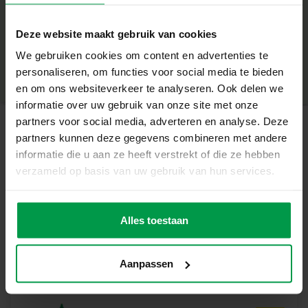
Inhalt der Verpackung
+
4 Stickkarten
Deze website maakt gebruik van cookies
Mindestalter
|
5+
Produktnummer
|
14781
We gebruiken cookies om content en advertenties te
Stickfilz
Teilen Sie dieses Produkt
personaliseren, om functies voor social media te bieden
Sticknadel
en om ons websiteverkeer te analyseren. Ook delen we
informatie over uw gebruik van onze site met onze
Glasperlen
partners voor social media, adverteren en analyse. Deze
Nähgarn
partners kunnen deze gegevens combineren met andere
Ähnliche Produkte
informatie die u aan ze heeft verstrekt of die ze hebben
Einzigartige Eigenschaften
verzameld op basis van uw gebruik van hun services.
Kombiniert Stickerei mit Perlenstickerei für ein
Plakatfarbe
Mindestalte
funkelndes Ergebnis
r
Glitzer (6x45ml)
Alles toestaan
3+
Enthält farbenfrohe Glasperlen in verschiedenen
Farbtönen
Aanpassen
Stabile Stickkarten für langlebigen Gebrauch
Fördert die Feinmotorik, Konzentration und Kreativität