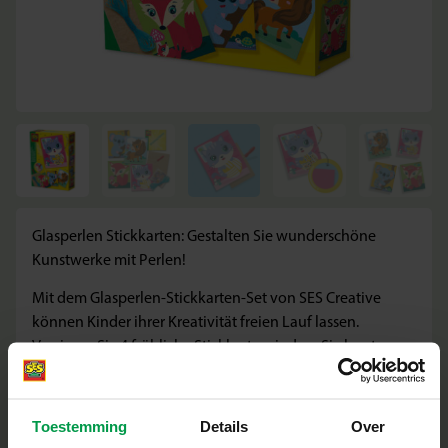
Glasperlen Stickkarten: Gestalten Sie wunderschöne
Kunstwerke mit Perlen!
Mit dem Glasperlen-Stickkarten-Set von SES Creative
können Kinder ihrer Kreativität freien Lauf lassen.
Verzieren Sie 4 fröhliche Stickkarten, indem Sie bunte
Glasperlen auffädeln und aufsticken. Eine beruhigende
und kreative Beschäftigung, die perfekt für Kinder ab 5
Jahren geeignet ist.
Toestemming
Details
Over