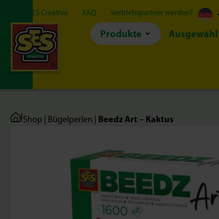
Über SES Creative
FAQ
Vertriebspartner werden?
Produkte
Ausgewähl
|
Beedz Art – Kaktus
Shop
|
Bügelperlen
|