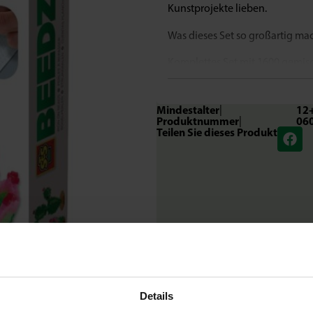
Kunstprojekte lieben.
Was dieses Set so großartig ma
Komplettes Set mit 1600 gemisc
Bügelpapier und Anleitung
Einzigartiger 3D-Effekt, der di
Mindestalter
|
12
Fördert Kreativität, Präzision 
Produktnummer
|
06
Geeignet für Erwachsene und K
Teilen Sie dieses Produkt
Endergebnis: farbenfrohe Mini-
Lassen Sie Ihrer Fantasie freien
Mit Beedz Art basteln Sie nicht 
ein entspannendes und herausfor
wunderschöne Kakteen herstelle
zu einem echten Blickfang in Ih
Inhalt des Sets
1600 gemischte Perlen
Details
1 sechseckige Grundplatte