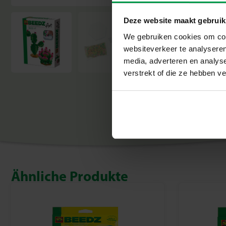
Deze website maakt gebruik
We gebruiken cookies om cont
websiteverkeer te analyseren
media, adverteren en analys
verstrekt of die ze hebben v
Ähnliche Produkte