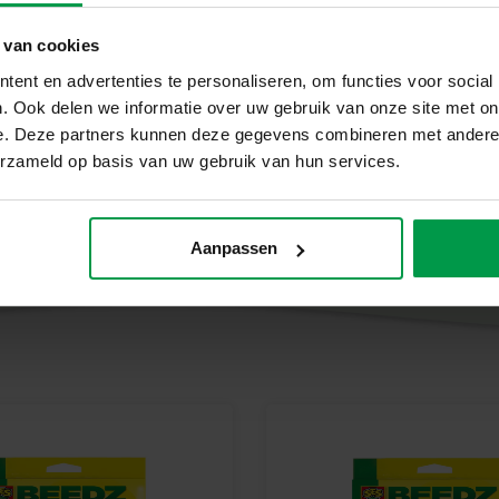
Schaumstoffband für den 3D-Ef
 van cookies
Bügelpapier
Anleitung
ent en advertenties te personaliseren, om functies voor social
. Ook delen we informatie over uw gebruik van onze site met on
Warum SES Creative wählen
e. Deze partners kunnen deze gegevens combineren met andere i
Bei SES Creative legen wir gro
erzameld op basis van uw gebruik van hun services.
unserem Werk in den Niederlan
hergestellt und getestet. Die K
ausgerichtet, dass die Bastler s
Aanpassen
Entwicklung fördert.
Beginnen Sie noch heute mit I
Entdecke, wie viel Spaß es mac
Art-Set deine eigenen Kakteen 
eine besondere, natürliche Erg