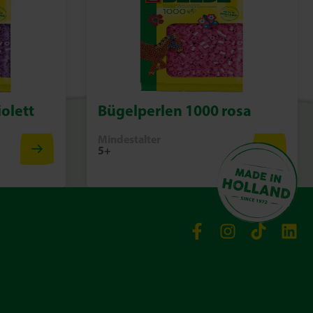
olett
Bügelperlen 1000 rosa
Mindestalter
5+