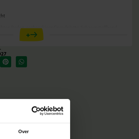
cht
hten Perlen, sechseckiger Grundplatte, Schaumstoffband,
+
e Kakteen hervorhebt
+
und Feinmotorik
027
inder ab 12 Jahren
Zimmerpflanzen als auffällige Dekoration
 Lauf
einfach nur, Sie schaffen etwas Besonderes. Dieses Set bietet
derndes Projekt, bei dem Sie Schritt für Schritt
n. Der 3D-Effekt sorgt dafür, dass Ihr Kunstwerk funkelt und
rer Einrichtung wird.
Over