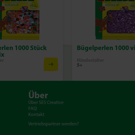
rlen 1000 Stück
Bügelperlen 1000 vi
ix
er
Mindestalter
5+
Über
Über SES Creative
FAQ
Kontakt
Vertriebspartner werden?